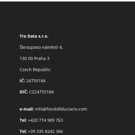
Tre Data s.r.o.
Škroupovo náměstí 4,
130 00 Praha 3
Czech Republic
IČ:
24755184
DIČ:
CZ24755184
e-mail:
info@fondofiduciario.com
Tel:
+420 774 989 763
Tel:
+39 335 8242 366