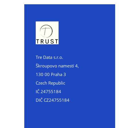
Tre Data s.r.o.
Škroupovo namestí 4,
130 00 Praha 3
Czech Republic
IČ 24755184
DIČ CZ24755184