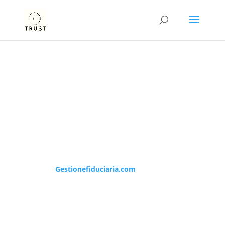
Scegliere
Gestionefiduciaria.com
significa affidarsi a
un partner di fiducia per la gestione del proprio
patrimonio e per ricevere consulenze
personalizzate in ambito fiscale, patrimoniale e
fiduciario. La nostra esperienza, unita a un