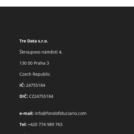
Tre Data s.r.o.
Škroupovo náměstí 4,
130 00 Praha 3
Czech Republic
IČ:
24755184
DIČ:
CZ24755184
e-mail:
info@fondofiduciario.com
Tel:
+420 774 989 763