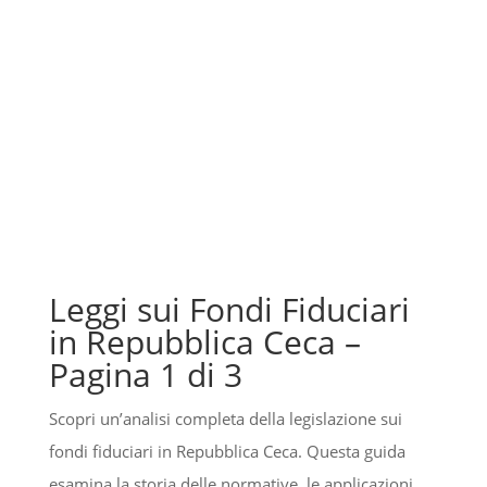
approccio strategico e alla massima discrezione, ci
rende il punto di riferimento per clienti che cercano
soluzioni sicure e innovative. Ecco perché scegliere
noi può fare la differenza.
Leggi sui Fondi Fiduciari
in Repubblica Ceca –
Pagina 1 di 3
Scopri un’analisi completa della legislazione sui
fondi fiduciari in Repubblica Ceca. Questa guida
esamina la storia delle normative, le applicazioni