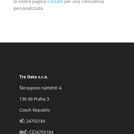
la nostra pagina
Contatti
per una consulenza
personalizzata.
Tre Data s.r.o.
Škroupovo náměstí 4,
130 00 Praha 3
Czech Republic
IČ:
24755184
DIČ:
CZ24755184