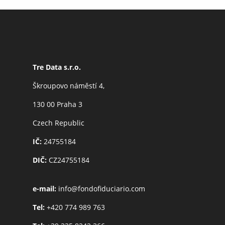
Tre Data s.r.o.
Škroupovo náměstí 4,
130 00 Praha 3
Czech Republic
IČ:
24755184
DIČ:
CZ24755184
e-mail:
info@fondofiduciario.com
Tel:
+420 774 989 763