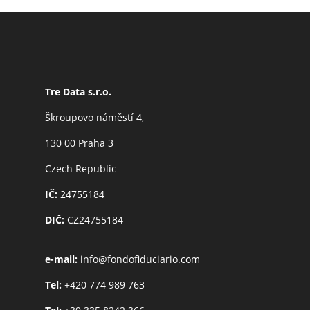
Tre Data s.r.o.
Škroupovo náměstí 4,
130 00 Praha 3
Czech Republic
IČ:
24755184
DIČ:
CZ24755184
e-mail:
info@fondofiduciario.com
Tel:
+420 774 989 763