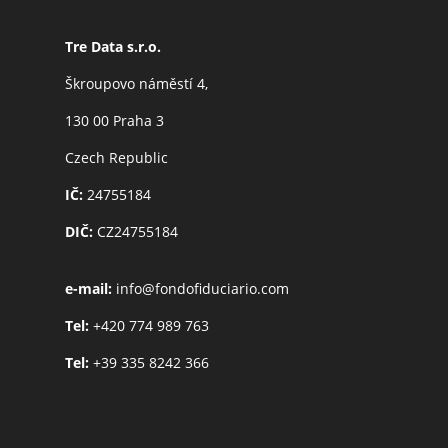
Tre Data s.r.o.
Škroupovo náměstí 4,
130 00 Praha 3
Czech Republic
IČ:
24755184
DIČ:
CZ24755184
e-mail:
info@fondofiduciario.com
Tel:
+420 774 989 763
Tel:
+39 335 8242 366