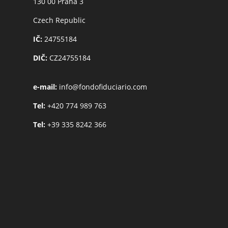
130 00 Praha 3
Czech Republic
IČ:
24755184
DIČ:
CZ24755184
e-mail:
info@fondofiduciario.com
Tel:
+420 774 989 763
Tel:
+39 335 8242 366