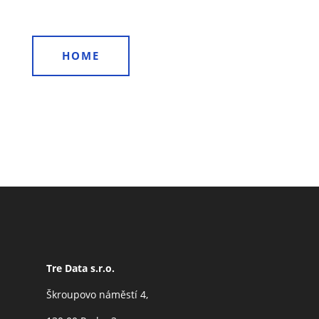
HOME
Tre Data s.r.o.
Škroupovo náměstí 4,